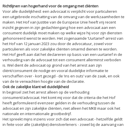
Richtlijnen van hogerhand voor de omgang met cliënten
Voor alle duidelijkheid: een advocaat is verplicht voor particulieren
een uitgebreide inschatting van de omvang van de werkzaamheden te
maken. Het Hof van Justitie van de Europese Unie heeft vrij recent
inzicht gegeven in zijn gedachtengang hoe een advocaat aan een
consument duidelijk moet maken op welke wijze hij voor zijn diensten
gehonoreerd wenst te worden. Het zogenaamde ‘Uurtarief’-arrest van
het Hof van 12 januari 2023 zou door de advocatuur, zowel voor
particulieren als voor zakelijke cliënten omarmd dienen te worden.
Het Hof geeft aan dat het declareren op basis van een uurtarief in de
verhouding van de advocaat tot een consument allerminst verboden
is. Wel dient de advocaat op grond van het arrest aan zijn
cliënt/consument de nodige en vooral duidelijke informatie te
verschaffen over - kort gezegd - de ‘ins en outs’ van de zaak, en ook
van de te verwachten hoogte van de declaratie.
Ook de zakelijke klant wil duidelijkheid
In beginsel ziet het arrest alleen op de verhouding
consument/advocaat. Het komt mij voor dat de criteria die het Hof
heeft geformuleerd evenzeer gelden in de verhouding tussen de
advocaat en zijn zakelijke cliënten, niet alleen het MKB maar ook het
nationale en internationale grootbedrijf.
Het spreekt mijns inziens voor zich dat een advocaat - hetzelfde geldt
in feite voor alle (zakelijke) dienstverleners - zowel bij de aanvang van