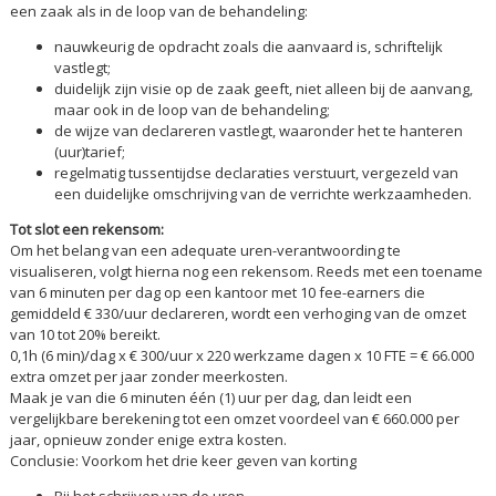
een zaak als in de loop van de behandeling:
nauwkeurig de opdracht zoals die aanvaard is, schriftelijk
vastlegt;
duidelijk zijn visie op de zaak geeft, niet alleen bij de aanvang,
maar ook in de loop van de behandeling;
de wijze van declareren vastlegt, waaronder het te hanteren
(uur)tarief;
regelmatig tussentijdse declaraties verstuurt, vergezeld van
een duidelijke omschrijving van de verrichte werkzaamheden.
Tot slot een rekensom:
Om het belang van een adequate uren-verantwoording te
visualiseren, volgt hierna nog een rekensom. Reeds met een toename
van 6 minuten per dag op een kantoor met 10 fee-earners die
gemiddeld € 330/uur declareren, wordt een verhoging van de omzet
van 10 tot 20% bereikt.
0,1h (6 min)/dag x € 300/uur x 220 werkzame dagen x 10 FTE = € 66.000
extra omzet per jaar zonder meerkosten.
Maak je van die 6 minuten één (1) uur per dag, dan leidt een
vergelijkbare berekening tot een omzet voordeel van € 660.000 per
jaar, opnieuw zonder enige extra kosten.
Conclusie: Voorkom het drie keer geven van korting