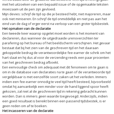
met het uitzoeken van een bepaald issue of de opgemaakte teksten
moeizaam uit de pen zijn gevloeid.
Mijn devies: schrijf de tijd op die je besteed hebt, niet majoreren, maar
ook niet miniseren. En schrijf de tijd onmiddellijk en niet pas aan het
eind van de dag of erger eerst na verloop van een groter tijdsbestek.
Het opmaken van de declaratie
Een tweede keer waarop opgelet moet worden is het moment van
declareren, dus wanneer de uitgedraaide urenoverzichten ter
parafering op het bureau of het beeldscherm verschijnen. Het gevaar
bestaat dat bij het zien van de geschreven tijd en het daaraan
gekoppelde bedrag de verantwoordelijke fee-earner de schrik om het
hart slaat en hij dus al voor de verzending reeds een paar procenten
van het geschreven bedrag afboekt.
Een eenvoudige check om adequaat met dit fenomeen om te gaan is
om in de database van declaraties na te gaan of de verantwoorde tijd
vergelijkbaar is met eenzelfde soort zaken uit het verleden. Immers
indien een fee-earner onnodig te veel tijd heeft besteed, bijvoorbeeld
omdat hij aanvankelijk een minder voor de hand liggend spoor heeft
gekozen, zal niet al de geschreven tijd in rekening gebracht kunnen
worden. Dan is immers geen waarde toegevoegd. Anderzijds, indien
een goed resultaat is bereikt binnen een passend tijdsbestek, is er
geen reden om af te boeken.
Het incasseren van de declaratie