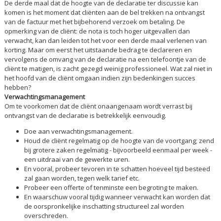
De derde maal dat de hoogte van de declaratie ter discussie kan
komen is het moment dat cliënten aan de bel trekken na ontvangst
van de factuur met het bijbehorend verzoek om betaling. De
opmerking van de cliënt: de nota is toch hoger uitgevallen dan
verwacht, kan dan leiden tot het voor een derde maal verlenen van
korting. Maar om eerst het uitstaande bedrag te declareren en
vervolgens de omvang van de declaratie na een telefoontje van de
cliënt te matigen, is zacht gezegd weinig professioneel. Wat zal niet in
het hoofd van de cliënt omgaan indien zijn bedenkingen succes
hebben?
Verwachtingsmanagement
Om te voorkomen dat de cliënt onaangenaam wordt verrast bij
ontvangst van de declaratie is betrekkelijk eenvoudig.
Doe aan verwachtingsmanagement.
Houd de cliënt regelmatig op de hoogte van de voortgang; zend
bij grotere zaken regelmatig - bijvoorbeeld eenmaal per week -
een uitdraai van de gewerkte uren.
En vooral, probeer tevoren in te schatten hoeveel tijd besteed
zal gaan worden, tegen welk tarief etc.
Probeer een offerte of tenminste een begroting te maken.
En waarschuw vooral tijdig wanneer verwacht kan worden dat
de oorspronkelijke inschatting structureel zal worden
overschreden.