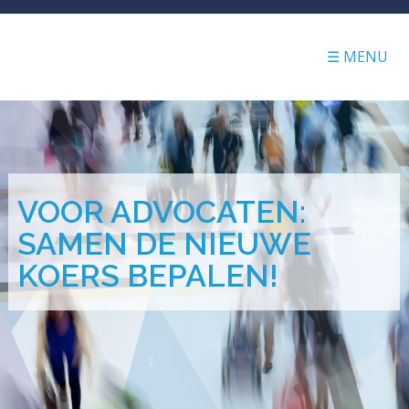
☰ MENU
VOOR ADVOCATEN:
SAMEN DE NIEUWE
KOERS BEPALEN!