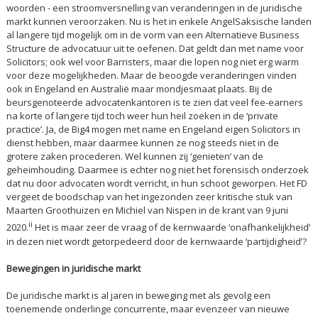
woorden - een stroomversnelling van veranderingen in de juridische
markt kunnen veroorzaken. Nu is het in enkele AngelSaksische landen
al langere tijd mogelijk om in de vorm van een Alternatieve Business
Structure de advocatuur uit te oefenen. Dat geldt dan met name voor
Solicitors; ook wel voor Barristers, maar die lopen nog niet erg warm
voor deze mogelijkheden. Maar de beoogde veranderingen vinden
ook in Engeland en Australië maar mondjesmaat plaats. Bij de
beursgenoteerde advocatenkantoren is te zien dat veel fee-earners
na korte of langere tijd toch weer hun heil zoeken in de ‘private
practice’. Ja, de Big4 mogen met name en Engeland eigen Solicitors in
dienst hebben, maar daarmee kunnen ze nog steeds niet in de
grotere zaken procederen. Wel kunnen zij ‘genieten’ van de
geheimhouding. Daarmee is echter nog niet het forensisch onderzoek
dat nu door advocaten wordt verricht, in hun schoot geworpen. Het FD
vergeet de boodschap van het ingezonden zeer kritische stuk van
Maarten Groothuizen en Michiel van Nispen in de krant van 9 juni
ii
2020.
Het is maar zeer de vraag of de kernwaarde ‘onafhankelijkheid’
in dezen niet wordt getorpedeerd door de kernwaarde ‘partijdigheid’?
Bewegingen in juridische markt
De juridische markt is al jaren in beweging met als gevolg een
toenemende onderlinge concurrente, maar evenzeer van nieuwe