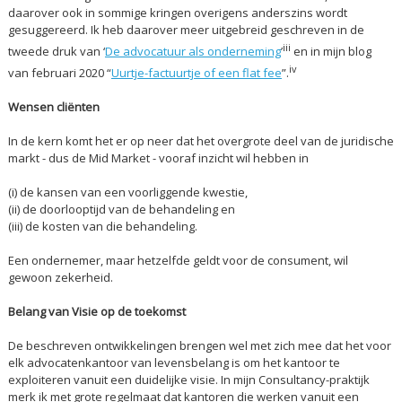
daarover ook in sommige kringen overigens anderszins wordt
gesuggereerd. Ik heb daarover meer uitgebreid geschreven in de
iii
tweede druk van ‘
De advocatuur als onderneming
’
en in mijn blog
iv
van februari 2020 “
Uurtje-factuurtje of een flat fee
”.
Wensen cliënten
In de kern komt het er op neer dat het overgrote deel van de juridische
markt - dus de Mid Market - vooraf inzicht wil hebben in
(i) de kansen van een voorliggende kwestie,
(ii) de doorlooptijd van de behandeling en
(iii) de kosten van die behandeling.
Een ondernemer, maar hetzelfde geldt voor de consument, wil
gewoon zekerheid.
Belang van Visie op de toekomst
De beschreven ontwikkelingen brengen wel met zich mee dat het voor
elk advocatenkantoor van levensbelang is om het kantoor te
exploiteren vanuit een duidelijke visie. In mijn Consultancy-praktijk
merk ik met grote regelmaat dat kantoren die werken vanuit een