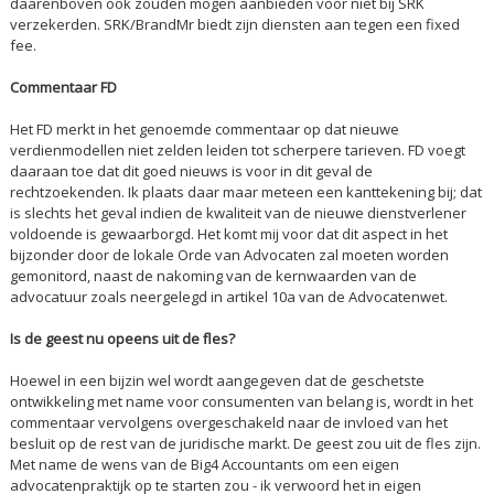
daarenboven ook zouden mogen aanbieden voor niet bij SRK
verzekerden. SRK/BrandMr biedt zijn diensten aan tegen een fixed
fee.
Commentaar FD
Het FD merkt in het genoemde commentaar op dat nieuwe
verdienmodellen niet zelden leiden tot scherpere tarieven. FD voegt
daaraan toe dat dit goed nieuws is voor in dit geval de
rechtzoekenden. Ik plaats daar maar meteen een kanttekening bij; dat
is slechts het geval indien de kwaliteit van de nieuwe dienstverlener
voldoende is gewaarborgd. Het komt mij voor dat dit aspect in het
bijzonder door de lokale Orde van Advocaten zal moeten worden
gemonitord, naast de nakoming van de kernwaarden van de
advocatuur zoals neergelegd in artikel 10a van de Advocatenwet.
Is de geest nu opeens uit de fles?
Hoewel in een bijzin wel wordt aangegeven dat de geschetste
ontwikkeling met name voor consumenten van belang is, wordt in het
commentaar vervolgens overgeschakeld naar de invloed van het
besluit op de rest van de juridische markt. De geest zou uit de fles zijn.
Met name de wens van de Big4 Accountants om een eigen
advocatenpraktijk op te starten zou - ik verwoord het in eigen