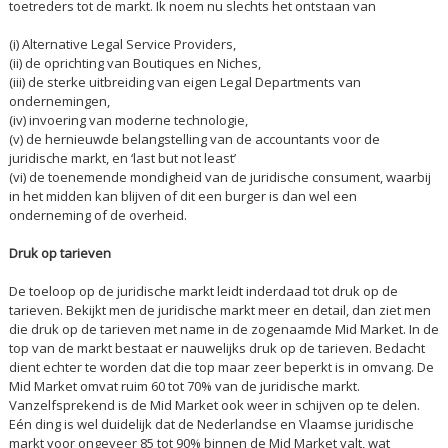
toetreders tot de markt. Ik noem nu slechts het ontstaan van
(i) Alternative Legal Service Providers,
(ii) de oprichting van Boutiques en Niches,
(iii) de sterke uitbreiding van eigen Legal Departments van
ondernemingen,
(iv) invoering van moderne technologie,
(v) de hernieuwde belangstelling van de accountants voor de
juridische markt, en ‘last but not least’
(vi) de toenemende mondigheid van de juridische consument, waarbij
in het midden kan blijven of dit een burger is dan wel een
onderneming of de overheid.
Druk op tarieven
De toeloop op de juridische markt leidt inderdaad tot druk op de
tarieven. Bekijkt men de juridische markt meer en detail, dan ziet men
die druk op de tarieven met name in de zogenaamde Mid Market. In de
top van de markt bestaat er nauwelijks druk op de tarieven. Bedacht
dient echter te worden dat die top maar zeer beperkt is in omvang. De
Mid Market omvat ruim 60 tot 70% van de juridische markt.
Vanzelfsprekend is de Mid Market ook weer in schijven op te delen.
Eén ding is wel duidelijk dat de Nederlandse en Vlaamse juridische
markt voor ongeveer 85 tot 90% binnen de Mid Market valt, wat