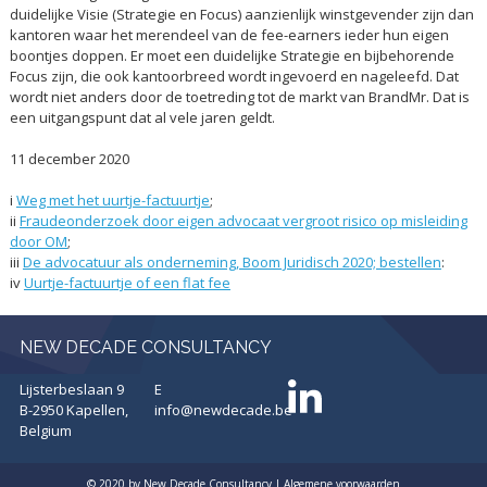
duidelijke Visie (Strategie en Focus) aanzienlijk winstgevender zijn dan
kantoren waar het merendeel van de fee-earners ieder hun eigen
boontjes doppen. Er moet een duidelijke Strategie en bijbehorende
Focus zijn, die ook kantoorbreed wordt ingevoerd en nageleefd. Dat
wordt niet anders door de toetreding tot de markt van BrandMr. Dat is
een uitgangspunt dat al vele jaren geldt.
11 december 2020
i
Weg met het uurtje-factuurtje
;
ii
Fraudeonderzoek door eigen advocaat vergroot risico op misleiding
door OM
;
iii
De advocatuur als onderneming, Boom Juridisch 2020; bestellen
:
iv
Uurtje-factuurtje of een flat fee
NEW DECADE CONSULTANCY
Lijsterbeslaan 9
E
B-2950 Kapellen,
info@newdecade.be
Belgium
© 2020 by New Decade Consultancy |
Algemene voorwaarden