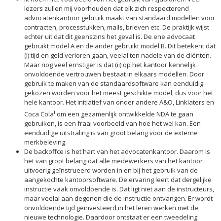
lezers zullen mij voorhouden dat elk zich respecterend
advocatenkantoor gebruik maakt van standaard modellen voor
contracten, processtukken, mails, brieven etc. De praktijk wijst
echter uit dat dit geenszins het geval is. De ene advocaat
gebruikt model A en de ander gebruikt model B. Dit betekent dat
(i) tijd en geld verloren gaan, veelal ten nadele van de cliënten.
Maar nog veel ernstiger is dat (ii) op het kantoor kennelijk
onvoldoende vertrouwen bestaat in elkaars modellen. Door
gebruik te maken van de standaardsoftware kan eenduidig
gekozen worden voor het meest geschikte model, dus voor het
hele kantoor. Het initiatief van onder andere A&O, Linklaters en
i
Coca Cola
om een gezamenlijk ontwikkelde NDA te gaan
gebruiken, is een fraai voorbeeld van hoe het wel kan. Een
eenduidige uitstraling is van groot belang voor de externe
merkbeleving.
De backoffce is het hart van het advocatenkantoor. Daarom is
het van groot belang dat alle medewerkers van het kantoor
uitvoerig geïnstrueerd worden in en bij het gebruik van de
aangekochte kantoorsoftware. De ervaring leert dat dergelijke
instructie vaak onvoldoende is. Dat ligt niet aan de instructeurs,
maar veelal aan degenen die de instructie ontvangen. Er wordt
onvoldoende tijd geïnvesteerd in het leren werken met de
nieuwe technologie. Daardoor ontstaat er een tweedeling