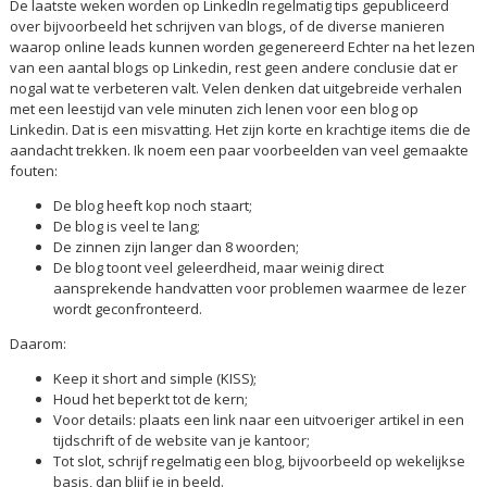
De laatste weken worden op LinkedIn regelmatig tips gepubliceerd
over bijvoorbeeld het schrijven van blogs, of de diverse manieren
waarop online leads kunnen worden gegenereerd Echter na het lezen
van een aantal blogs op Linkedin, rest geen andere conclusie dat er
nogal wat te verbeteren valt. Velen denken dat uitgebreide verhalen
met een leestijd van vele minuten zich lenen voor een blog op
Linkedin. Dat is een misvatting. Het zijn korte en krachtige items die de
aandacht trekken. Ik noem een paar voorbeelden van veel gemaakte
fouten:
De blog heeft kop noch staart;
De blog is veel te lang;
De zinnen zijn langer dan 8 woorden;
De blog toont veel geleerdheid, maar weinig direct
aansprekende handvatten voor problemen waarmee de lezer
wordt geconfronteerd.
Daarom:
Keep it short and simple (KISS);
Houd het beperkt tot de kern;
Voor details: plaats een link naar een uitvoeriger artikel in een
tijdschrift of de website van je kantoor;
Tot slot, schrijf regelmatig een blog, bijvoorbeeld op wekelijkse
basis, dan blijf je in beeld.