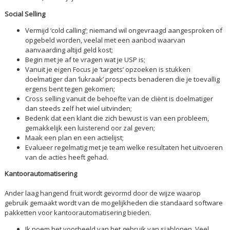
Social Selling
Vermijd ‘cold calling’; niemand wil ongevraagd aangesproken of
opgebeld worden, veelal met een aanbod waarvan
aanvaarding altijd geld kost;
Begin met je af te vragen wat je USP is;
Vanuit je eigen Focus je ‘targets’ opzoeken is stukken
doelmatiger dan ‘lukraak’ prospects benaderen die je toevallig
ergens bent tegen gekomen;
Cross selling vanuit de behoefte van de cliënt is doelmatiger
dan steeds zelf het wiel uitvinden;
Bedenk dat een klant die zich bewust is van een probleem,
gemakkelijk een luisterend oor zal geven;
Maak een plan en een actielijst;
Evalueer regelmatig met je team welke resultaten het uitvoeren
van de acties heeft gehad.
Kantoorautomatisering
Ander laag hangend fruit wordt gevormd door de wijze waarop
gebruik gemaakt wordt van de mogelijkheden die standaard software
pakketten voor kantoorautomatisering bieden.
Ik noem het voorbeeld van het gebruik van sjablonen. Veel