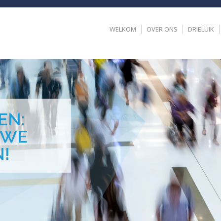
WELKOM
OVER ONS
DRIELUIK
EN:
UWE
!