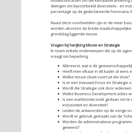
modelcontracten om die klimaatverandering t
dwingen om bijvoorbeeld diversiteits - en inc
percentage op de gedeclareerde honoraria.
Naast deze voorbeelden zijn er de meer ba
worden alvorens de brede maatschappelijke 
grondslag liggende missie.
Vragen bij herijking Missie en Strategie
Ik noem enkele onderwerpen die op de agenda 
vraagt om beperking.
Allereerst, wat is de gemeenschappeli
Heeft men elkaar in dit kader al eens 
Welke missie vloeit voort uit die Visie?
Is er een (nieuwe) Focus en Strategie 
Wordt die Strategie ook door iedereen
Welke Business Development acties w
Is een marktonderzoek gedaan om te on
inclusiviteit en diversiteit?
Leiden de antwoorden op de vorige vr
Wordt er gebruik gemaakt van de ‘Schw
Worden de administratieve programma
geweest?