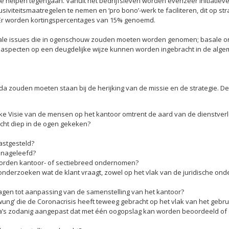
e helpen tegengaan. Vanuit het bedrijfsleven worden evenzeer initiati
lusiviteitsmaatregelen te nemen en ‘pro bono’-werk te faciliteren, dit op 
 Er worden kortingspercentages van 15% genoemd.
sale issues die in ogenschouw zouden moeten worden genomen; basale o
aspecten op een deugdelijke wijze kunnen worden ingebracht in de alge
zouden moeten staan bij de herijking van de missie en de strategie. De he
jke Visie van de mensen op het kantoor omtrent de aard van de dienstve
echt diep in de ogen gekeken?
vastgesteld?
 nageleefd?
orden kantoor- of sectiebreed ondernomen?
derzoeken wat de klant vraagt, zowel op het vlak van de juridische onde
agen tot aanpassing van de samenstelling van het kantoor?
ung’ die de Coronacrisis heeft teweeg gebracht op het vlak van het gebr
’s zodanig aangepast dat met één oogopslag kan worden beoordeeld of