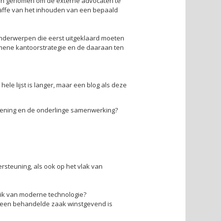
even genomen om de externe advocaten te
straffe van het inhouden van een bepaald
nderwerpen die eerst uitgeklaard moeten
mene kantoorstrategie en de daaraan ten
le lijst is langer, maar een blog als deze
rlening en de onderlinge samenwerking?
rsteuning, als ook op het vlak van
uik van moderne technologie?
 een behandelde zaak winstgevend is