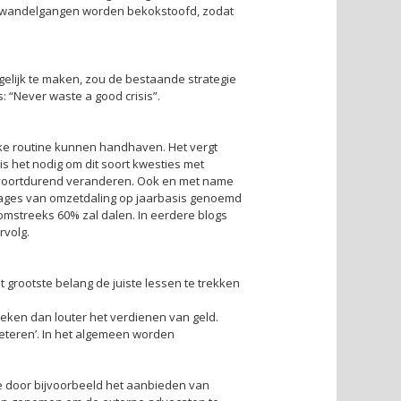
de wandelgangen worden bekokstoofd, zodat
ogelijk te maken, zou de bestaande strategie
: “Never waste a good crisis”.
ijke routine kunnen handhaven. Het vergt
 het nodig om dit soort kwesties met
n voortdurend veranderen. Ook en met name
ntages van omzetdaling op jaarbasis genoemd
omstreeks 60% zal dalen. In eerdere blogs
rvolg.
t grootste belang de juiste lessen te trekken
eken dan louter het verdienen van geld.
eteren’. In het algemeen worden
e door bijvoorbeeld het aanbieden van