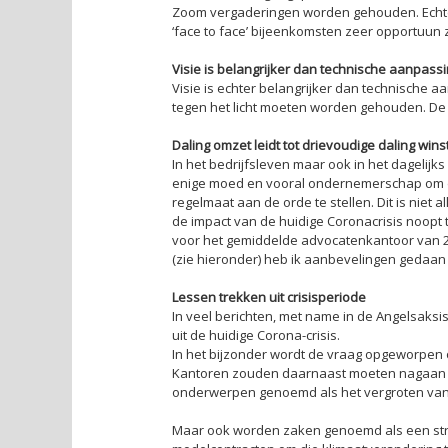
Zoom vergaderingen worden gehouden. Echter
‘face to face’ bijeenkomsten zeer opportuun z
Visie is belangrijker dan technische aanpass
Visie is echter belangrijker dan technische 
tegen het licht moeten worden gehouden. De Co
Daling omzet leidt tot drievoudige daling wins
In het bedrijfsleven maar ook in het dagelij
enige moed en vooral ondernemerschap om de
regelmaat aan de orde te stellen. Dit is ni
de impact van de huidige Coronacrisis noopt
voor het gemiddelde advocatenkantoor van 20
(zie hieronder) heb ik aanbevelingen gedaan 
Lessen trekken uit crisisperiode
In veel berichten, met name in de Angelsaksis
uit de huidige Corona-crisis.
In het bijzonder wordt de vraag opgeworpen 
Kantoren zouden daarnaast moeten nagaan wa
onderwerpen genoemd als het vergroten van de 
Maar ook worden zaken genoemd als een struc