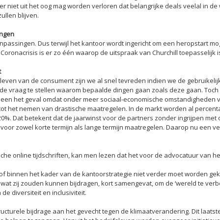
 niet uit het oog mag worden verloren dat belangrijke deals veelal in 
ullen blijven.
ingen
aanpassingen. Dus terwijl het kantoor wordt ingericht om een heropstart m
ronacrisis is er zo één waarop de uitspraak van Churchill toepasselijk is
t
ks leven van de consument zijn we al snel tevreden indien we de gebruikel
 vraag te stellen waarom bepaalde dingen gaan zoals deze gaan. Toch is
et alleen het geval omdat onder meer sociaal-economische omstandighede
 tot het nemen van drastische maatregelen. In de markt worden al perce
%. Dat betekent dat de jaarwinst voor de partners zonder ingrijpen met 
voor zowel korte termijn als lange termijn maatregelen. Daarop nu een ve
che online tijdschriften, kan men lezen dat het voor de advocatuur van he
of binnen het kader van de kantoorstrategie niet verder moet worden gek
t zij zouden kunnen bijdragen, kort samengevat, om de ‘wereld te verb
diversiteit en inclusiviteit.
turele bijdrage aan het gevecht tegen de klimaatverandering. Dit laatst